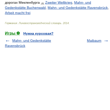
дорогах Мекленбурга
→
Zweiter Weltkrieg
,
Mahn- und
Gedenkstätte Buchenwald
,
Mahn- und Gedenkstätte Ravensbrück
,
Arbeit macht frei
Германия. Лингвострановедческий словарь
.
2014
.
Игры ⚽
Нужна курсовая?
Mahn- und Gedenkstätte
Maibaum
Ravensbrück