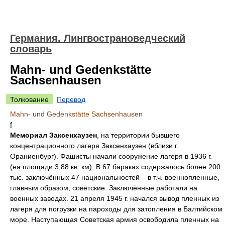
Германия. Лингвострановедческий
словарь
Mahn- und Gedenkstätte
Sachsenhausen
Толкование
Перевод
Mahn- und Gedenkstätte Sachsenhausen
f
Мемориал Заксенхаузен
, на территории бывшего
концентрационного лагеря Заксенхаузен (вблизи г.
Ораниенбург). Фашисты начали сооружение лагеря в 1936 г.
(на площади 3,88 кв. км). В 67 бараках содержалось более 200
тыс. заключённых 47 национальностей – в т.ч. военнопленные,
главным образом, советские. Заключённые работали на
военных заводах. 21 апреля 1945 г. начался вывод пленных из
лагеря для погрузки на пароходы для затопления в Балтийском
море. Наступающая Советская армия освободила пленных на