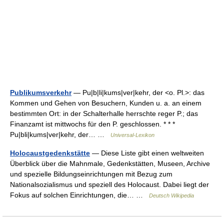
Publikumsverkehr
— Pu|b|li|kums|ver|kehr, der <o. Pl.>: das
Kommen und Gehen von Besuchern, Kunden u. a. an einem
bestimmten Ort: in der Schalterhalle herrschte reger P.; das
Finanzamt ist mittwochs für den P. geschlossen. * * *
Pu|bli|kums|ver|kehr, der… …
Universal-Lexikon
Holocaustgedenkstätte
— Diese Liste gibt einen weltweiten
Überblick über die Mahnmale, Gedenkstätten, Museen, Archive
und spezielle Bildungseinrichtungen mit Bezug zum
Nationalsozialismus und speziell des Holocaust. Dabei liegt der
Fokus auf solchen Einrichtungen, die… …
Deutsch Wikipedia